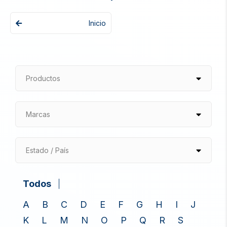
Inicio
Productos
Marcas
Estado / País
Todos
A
B
C
D
E
F
G
H
I
J
K
L
M
N
O
P
Q
R
S