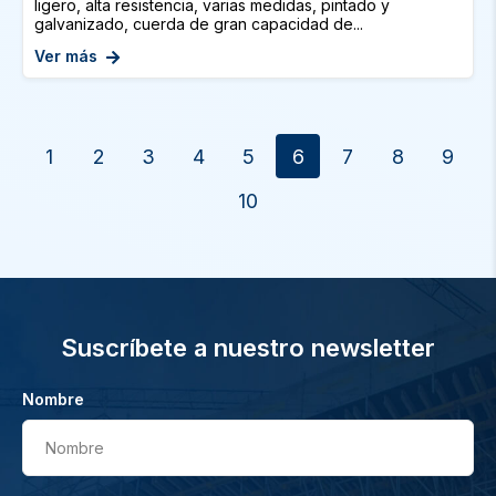
ligero, alta resistencia, varias medidas, pintado y
galvanizado, cuerda de gran capacidad de...
Ver más
1
2
3
4
5
6
7
8
9
10
Suscríbete a nuestro newsletter
Nombre
Nombre