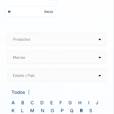
Inicio
Productos
Marcas
Estado / País
Todos
A
B
C
D
E
F
G
H
I
J
K
L
M
N
O
P
Q
R
S