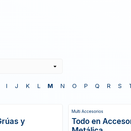
I
J
K
L
M
N
O
P
Q
R
S
Multi Accesorios
Grúas y
Todo en Accesor
Metálica