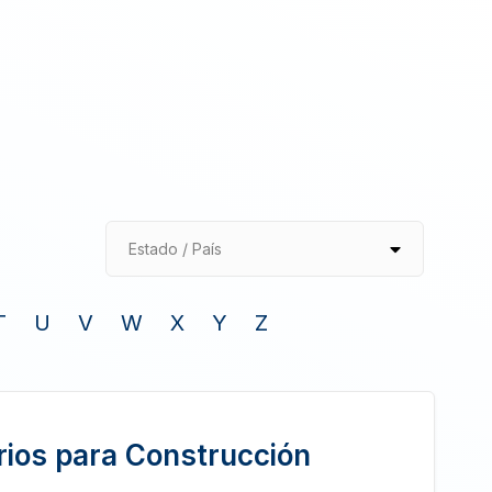
Estado / País
T
U
V
W
X
Y
Z
ios para Construcción