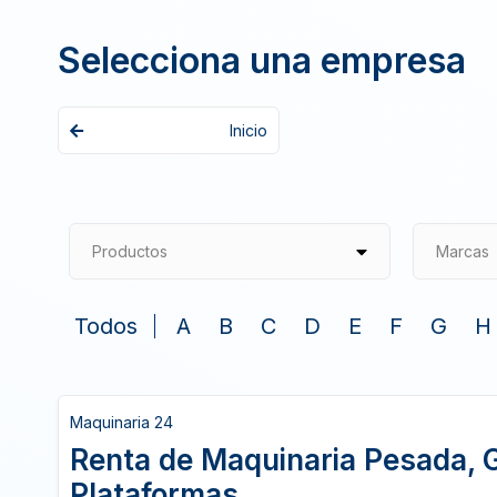
Selecciona una empresa
Inicio
Productos
Marcas
Todos
A
B
C
D
E
F
G
H
Maquinaria 24
Renta de Maquinaria Pesada, 
Plataformas