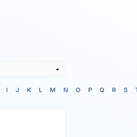
I
J
K
L
M
N
O
P
Q
R
S