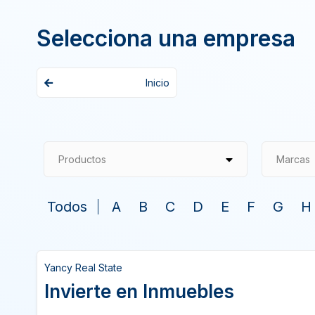
Selecciona una empresa
Inicio
Productos
Marcas
Todos
A
B
C
D
E
F
G
H
Yancy Real State
Invierte en Inmuebles