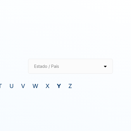
Estado / País
T
U
V
W
X
Y
Z