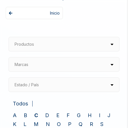
Inicio
Productos
Marcas
Estado / País
Todos
A
B
C
D
E
F
G
H
I
J
K
L
M
N
O
P
Q
R
S