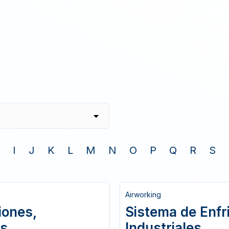
I
J
K
L
M
N
O
P
Q
R
S
Airworking
iones,
Sistema de Enfr
es
Industriales