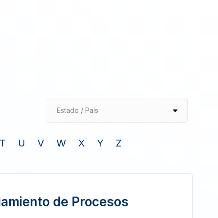
Estado / País
T
U
V
W
X
Y
Z
iamiento de Procesos