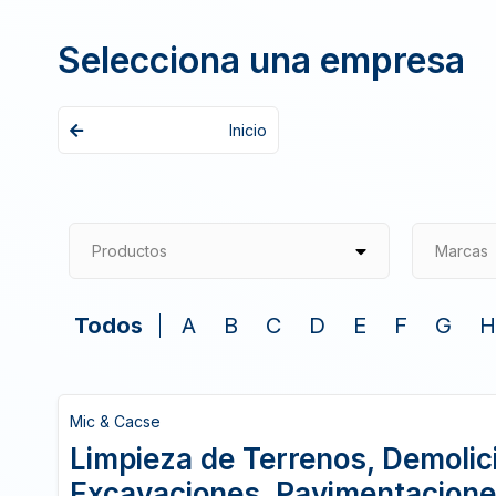
Selecciona una empresa
Inicio
Productos
Marcas
Todos
A
B
C
D
E
F
G
H
Mic & Cacse
Limpieza de Terrenos, Demolic
Excavaciones, Pavimentacion