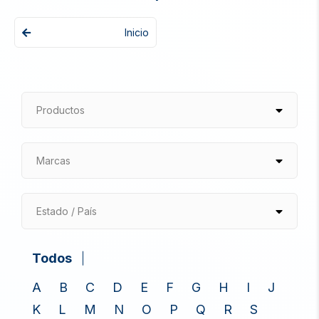
Inicio
Productos
Marcas
Estado / País
Todos
A
B
C
D
E
F
G
H
I
J
K
L
M
N
O
P
Q
R
S