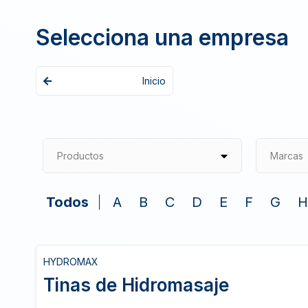
Selecciona una empresa
Inicio
Productos
Marcas
Todos
A
B
C
D
E
F
G
H
HYDROMAX
Tinas de Hidromasaje