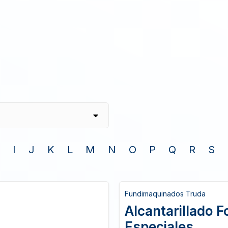
I
J
K
L
M
N
O
P
Q
R
S
Fundimaquinados Truda
Alcantarillado F
Especiales