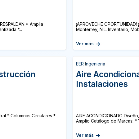
RESPALDAN * Amplia
¡APROVECHE OPORTUNIDAD! ¡E
tizada *...
Monterrey, N.L. Inventario, Mobi
Ver más
EER Ingenieria
strucción
Aire Acondiciona
Instalaciones
ral * Columnas Circulares *
AIRE ACONDICIONADO Diseño, Sum
Amplio Catálogo de Marcas: *
Ver más