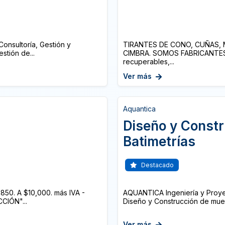
nsultoría, Gestión y
TIRANTES DE CONO, CUÑAS, 
stión de...
CIMBRA. SOMOS FABRICANTES Ti
recuperables,...
Ver más
Aquantica
Diseño y Constr
Batimetrías
Destacado
0. A $10,000. más IVA -
AQUANTICA Ingeniería y Proyec
CIÓN"...
Diseño y Construcción de muell
Ver más