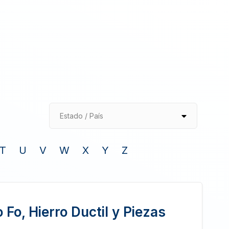
Estado / País
T
U
V
W
X
Y
Z
o Fo, Hierro Ductil y Piezas