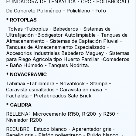
FUNDADORA DE TENAYUCA - CPC - POLIBROCAL)
De Concreto Polimérico - Polietileno - Fofo
* ROTOPLAS
Tolvas -Tuboplus - Bebederos - Sistemas de
Ultrafijación -Biodigestor Autolimpiable - Tanques de
Almacenamiento - Sistemas de Captación Pluvial -
Tanques de Almacenamiento Especializado -
Accesorios Industriales Bebedero Maguey - Sistemas
para Riego Agrícola tipo Huerto Familiar -Comederos
- Baño Húmedo - Tanques Nodriza.
* NOVACERAMIC
Tabimax -Tabicimbra - Novablock - Stampa -
Caravista esmaltados - Caravista en masa -
Fachaleta - Prefabricados Sate Brick
* CALIDRA
RELLENA: Microcemento R150, R-200 y R250 -
Nivelador R200
RECUBRE: Estuco blanco - Aparentador gris -
Repello gris - Plafón poliestireno - Pulido blanco -