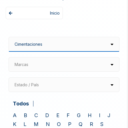
Inicio
Marcas
Estado / País
Todos
A
B
C
D
E
F
G
H
I
J
K
L
M
N
O
P
Q
R
S