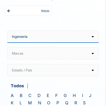
Inicio
Marcas
Estado / País
Todos
A
B
C
D
E
F
G
H
I
J
K
L
M
N
O
P
Q
R
S