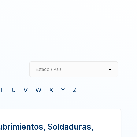
Estado / País
T
U
V
W
X
Y
Z
ubrimientos, Soldaduras,