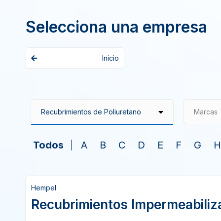
Selecciona una empresa
Inicio
Marcas
Todos
A
B
C
D
E
F
G
H
Hempel
Recubrimientos Impermeabiliz