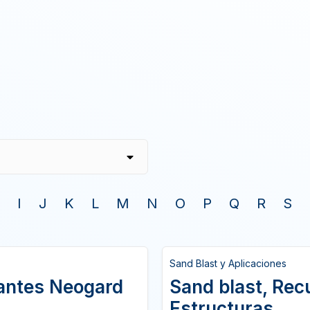
I
J
K
L
M
N
O
P
Q
R
S
Sand Blast y Aplicaciones
antes Neogard
Sand blast, Rec
Estructuras