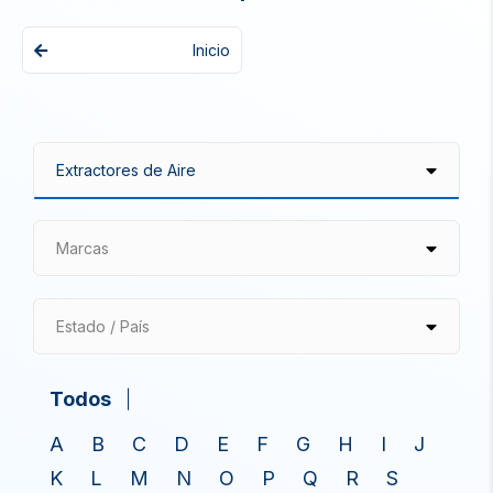
Inicio
Marcas
Estado / País
Todos
A
B
C
D
E
F
G
H
I
J
K
L
M
N
O
P
Q
R
S