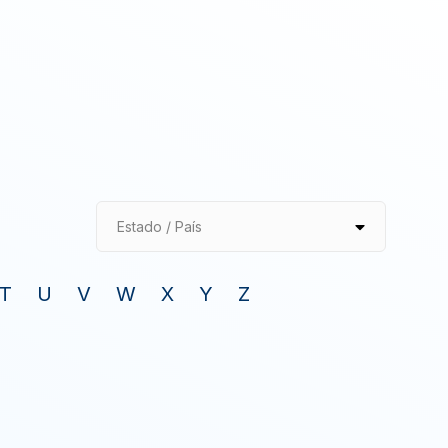
Estado / País
T
U
V
W
X
Y
Z