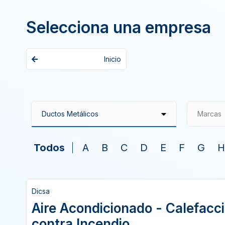
Selecciona una empresa
Inicio
Marcas
Todos
A
B
C
D
E
F
G
H
Dicsa
Aire Acondicionado - Calefacc
contra Incendio