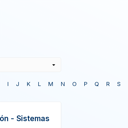
I
J
K
L
M
N
O
P
Q
R
S
ión - Sistemas