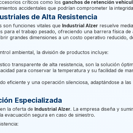
cesorios críticos como los
ganchos de retención vehicul
amientos accidentales que podrían comprometer la integrida
ustriales de Alta Resistencia
as son funciones vitales que
Industrial Alzer
resuelve median
 para el trabajo pesado, ofreciendo una barrera física de
cubrir grandes dimensiones a un costo operativo reducido, d
rol ambiental, la división de productos incluye:
tico transparente de alta resistencia, son la solución ópt
cidad para conservar la temperatura y su facilidad de man
do eficiente y una operación silenciosa, adaptándose a las
ión Especializada
en la oferta de
Industrial Alzer
. La empresa diseña y sumi
 la evacuación segura en caso de siniestro.
stencia: