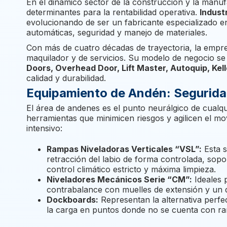
En el dinámico sector de la construcción y la manufa
determinantes para la rentabilidad operativa.
Industr
evolucionando de ser un fabricante especializado e
automáticas, seguridad y manejo de materiales.
Con más de cuatro décadas de trayectoria, la empre
maquilador y de servicios. Su modelo de negocio se
Doors, Overhead Door, Lift Master, Autoquip, Ke
calidad y durabilidad.
Equipamiento de Andén: Seguridad
El área de andenes es el punto neurálgico de cualqu
herramientas que minimicen riesgos y agilicen el m
intensivo:
Rampas Niveladoras Verticales “VSL”:
Esta s
retracción del labio de forma controlada, sop
control climático estricto y máxima limpieza.
Niveladores Mecánicos Serie “CM”:
Ideales p
contrabalance con muelles de extensión y un di
Dockboards:
Representan la alternativa perfec
la carga en puntos donde no se cuenta con ram