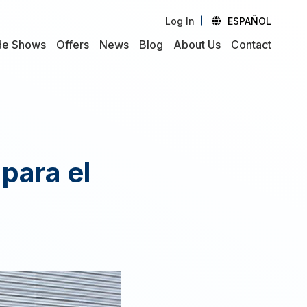
Log In
ESPAÑOL
de Shows
Offers
News
Blog
About Us
Contact
 para el