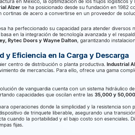
ctura en México, la optimización de los flujos logísticos y
ial Alzer
se ha posicionado desde su fundación en 1982 co
n cortinas de acero a convertirse en un proveedor de solu
sa ha perfeccionado su capacidad para atender diversos nic
 basa en la integración de tecnología avanzada y el respa
lley, Rytec Doors y Wayne Dalton
, garantizando instalaci
 y Eficiencia en la Carga y Descarga
ier centro de distribución o planta productiva.
Industrial A
ovimiento de mercancías. Para ello, ofrece una gama compl
olución de vanguardia cuenta con un sistema hidráulico de 
ortando capacidades que oscilan entre las
35,000 y 50,000 
ara operaciones donde la simplicidad y la resistencia son p
spositivo de trinquete liberable, asegurando una transición
ta cuando la portabilidad y el bajo costo son esenciales. 
pas fijas.