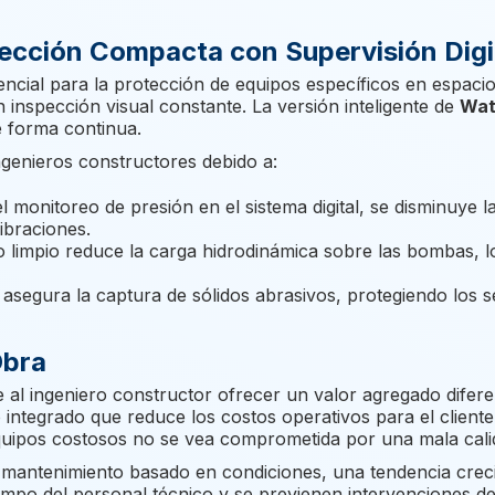
otección Compacta con Supervisión Digi
ncial para la protección de equipos específicos en espaci
nspección visual constante. La versión inteligente de
Wat
e forma continua.
ngenieros constructores debido a:
el monitoreo de presión en el sistema digital, se disminuye 
ibraciones.
ro limpio reduce la carga hidrodinámica sobre las bombas,
asegura la captura de sólidos abrasivos, protegiendo los s
Obra
 al ingeniero constructor ofrecer un valor agregado diferen
o integrado que reduce los costos operativos para el client
quipos costosos no se vea comprometida por una mala calida
 el mantenimiento basado en condiciones, una tendencia crec
 tiempo del personal técnico y se previenen intervencione