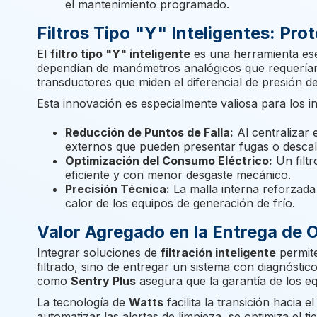
el mantenimiento programado.
Filtros Tipo "Y" Inteligentes: Pr
El
filtro tipo "Y" inteligente
es una herramienta ese
dependían de manómetros analógicos que requerían i
transductores que miden el diferencial de presión d
Esta innovación es especialmente valiosa para los i
Reducción de Puntos de Falla:
Al centralizar 
externos que pueden presentar fugas o descal
Optimización del Consumo Eléctrico:
Un filt
eficiente y con menor desgaste mecánico.
Precisión Técnica:
La malla interna reforzada 
calor de los equipos de generación de frío.
Valor Agregado en la Entrega de 
Integrar soluciones de
filtración inteligente
permite
filtrado, sino de entregar un sistema con diagnóstic
como
Sentry Plus
asegura que la garantía de los e
La tecnología de
Watts
facilita la transición hacia
automatizar las alertas de limpieza, se optimiza el