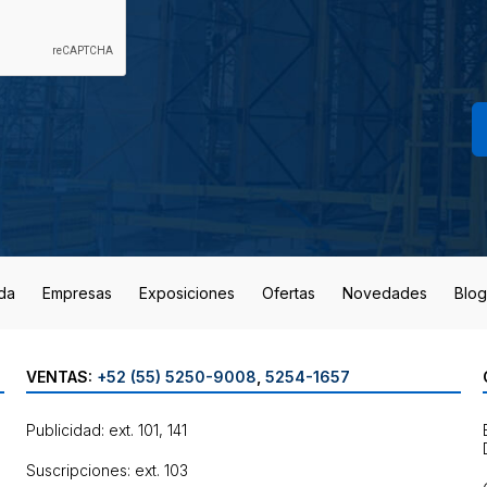
da
Empresas
Exposiciones
Ofertas
Novedades
Blog
VENTAS:
+52 (55) 5250-9008
,
5254-1657
Publicidad: ext. 101, 141
Suscripciones: ext. 103