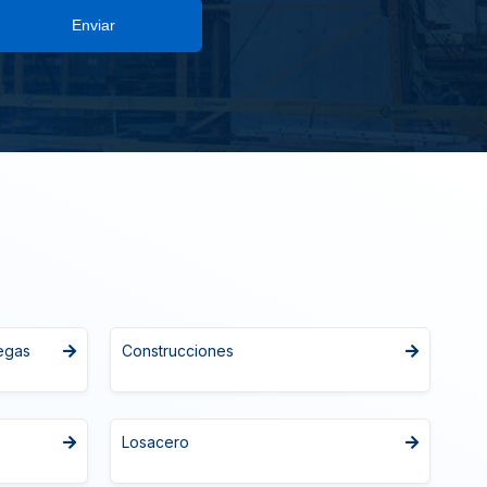
Enviar
egas
Construcciones
Losacero