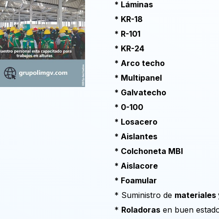
* Láminas
* KR-18
* R-101
* KR-24
* Arco techo
* Multipanel
* Galvatecho
* 0-100
* Losacero
* Aislantes
* Colchoneta MBI
* Aislacore
* Foamular
* Suministro de
materiales
*
Roladoras
en buen estado 