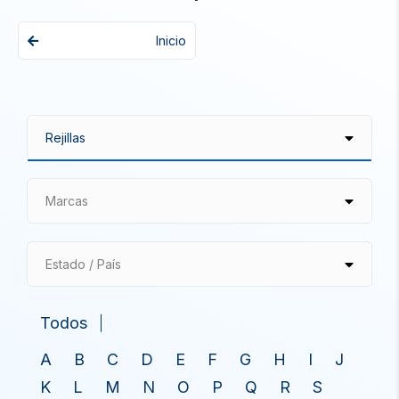
Inicio
Marcas
Estado / País
Todos
A
B
C
D
E
F
G
H
I
J
K
L
M
N
O
P
Q
R
S