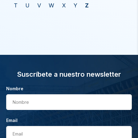
T
U
V
W
X
Y
Z
Suscríbete a nuestro newsletter
Nombre
Nombre
Email
Email