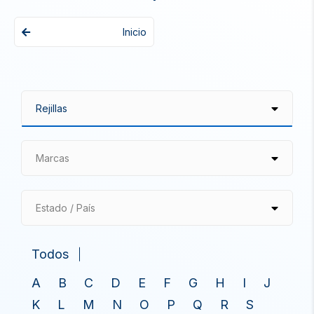
Inicio
Marcas
Estado / País
Todos
A
B
C
D
E
F
G
H
I
J
K
L
M
N
O
P
Q
R
S