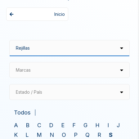
Inicio
Marcas
Estado / País
Todos
A
B
C
D
E
F
G
H
I
J
K
L
M
N
O
P
Q
R
S