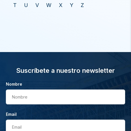
T
U
V
W
X
Y
Z
Suscríbete a nuestro newsletter
Nombre
Nombre
Email
Email