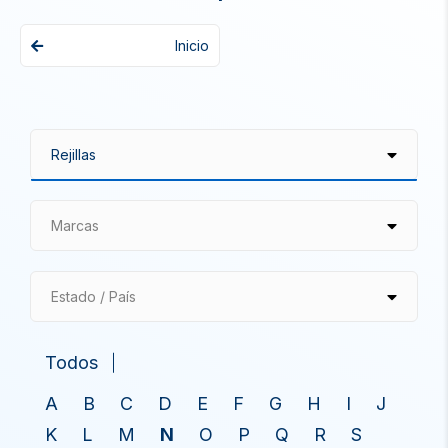
Inicio
Marcas
Estado / País
Todos
A
B
C
D
E
F
G
H
I
J
K
L
M
N
O
P
Q
R
S