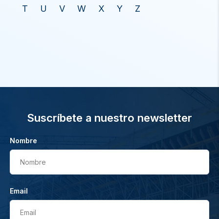
T
U
V
W
X
Y
Z
Suscríbete a nuestro newsletter
Nombre
Nombre
Email
Email