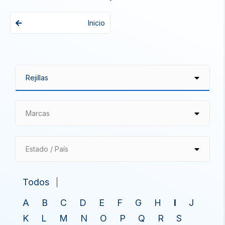
Inicio
Marcas
Estado / País
Todos
A
B
C
D
E
F
G
H
I
J
K
L
M
N
O
P
Q
R
S