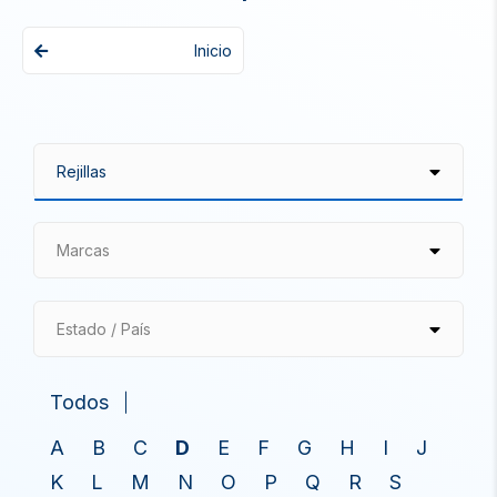
Inicio
Marcas
Estado / País
Todos
A
B
C
D
E
F
G
H
I
J
K
L
M
N
O
P
Q
R
S