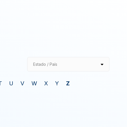
Estado / País
T
U
V
W
X
Y
Z