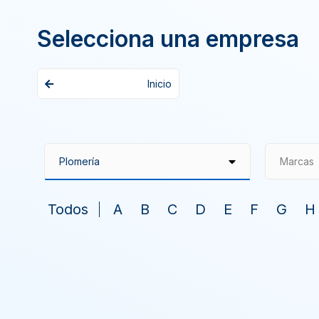
Selecciona una empresa
Inicio
Marcas
Todos
A
B
C
D
E
F
G
H