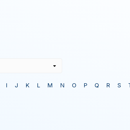
I
J
K
L
M
N
O
P
Q
R
S