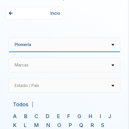
Inicio
Marcas
Estado / País
Todos
A
B
C
D
E
F
G
H
I
J
K
L
M
N
O
P
Q
R
S