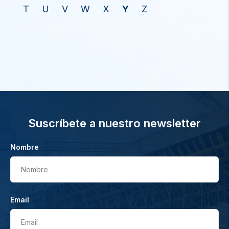
T
U
V
W
X
Y
Z
Suscríbete a nuestro newsletter
Nombre
Nombre
Email
Email