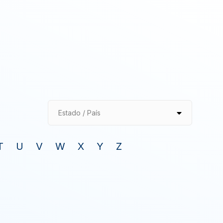
Estado / País
T
U
V
W
X
Y
Z