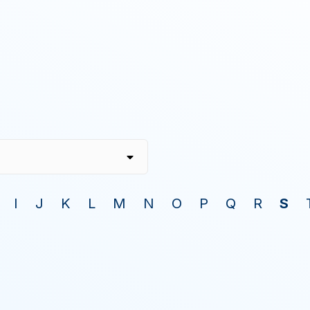
I
J
K
L
M
N
O
P
Q
R
S