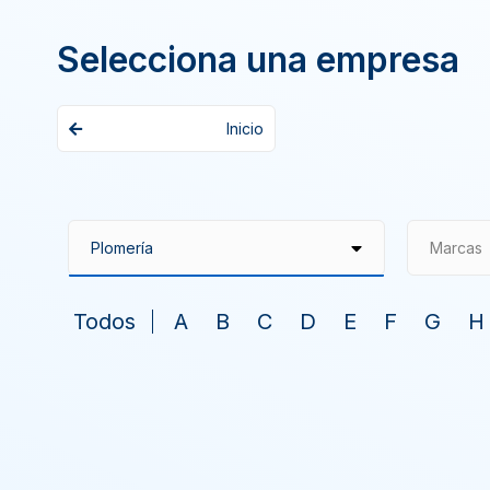
Selecciona una empresa
Inicio
Marcas
Todos
A
B
C
D
E
F
G
H