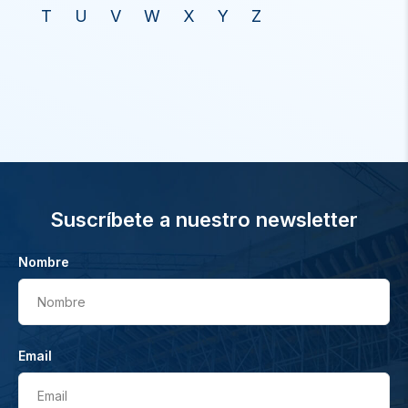
T
U
V
W
X
Y
Z
Suscríbete a nuestro newsletter
Nombre
Nombre
Email
Email