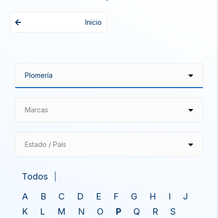
Inicio
Marcas
Estado / País
Todos
A
B
C
D
E
F
G
H
I
J
K
L
M
N
O
P
Q
R
S