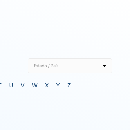
Estado / País
T
U
V
W
X
Y
Z