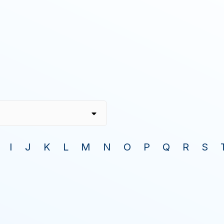
I
J
K
L
M
N
O
P
Q
R
S