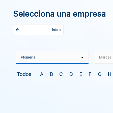
Selecciona una empresa
Inicio
Marcas
Todos
A
B
C
D
E
F
G
H