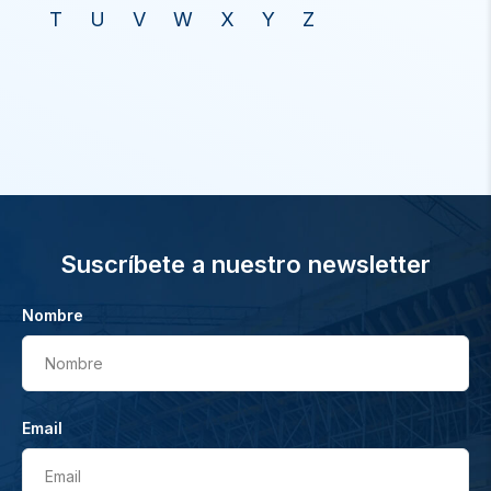
T
U
V
W
X
Y
Z
Suscríbete a nuestro newsletter
Nombre
Nombre
Email
Email