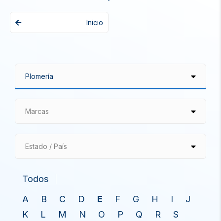
Inicio
Marcas
Estado / País
Todos
A
B
C
D
E
F
G
H
I
J
K
L
M
N
O
P
Q
R
S