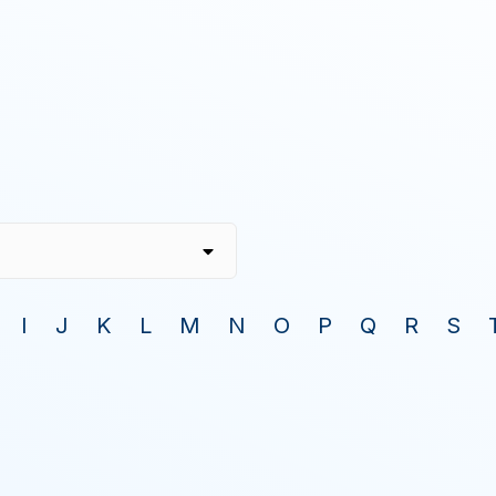
I
J
K
L
M
N
O
P
Q
R
S