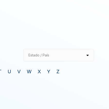
Estado / País
T
U
V
W
X
Y
Z