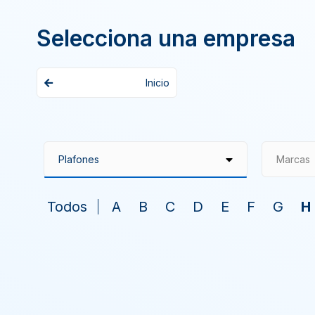
Selecciona una empresa
Inicio
Marcas
Todos
A
B
C
D
E
F
G
H