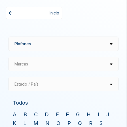
Inicio
Marcas
Estado / País
Todos
A
B
C
D
E
F
G
H
I
J
K
L
M
N
O
P
Q
R
S