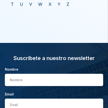
T
U
V
W
X
Y
Z
Suscríbete a nuestro newsletter
Nombre
Nombre
Email
Email