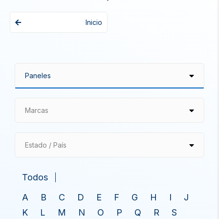
Inicio
Marcas
Estado / País
Todos
A
B
C
D
E
F
G
H
I
J
K
L
M
N
O
P
Q
R
S