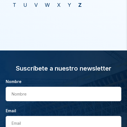
T
U
V
W
X
Y
Z
Suscríbete a nuestro newsletter
Nombre
Nombre
Email
Email