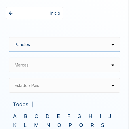
Inicio
Marcas
Estado / País
Todos
A
B
C
D
E
F
G
H
I
J
K
L
M
N
O
P
Q
R
S