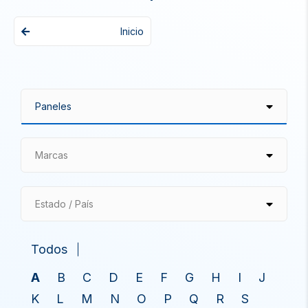
Inicio
Marcas
Estado / País
Todos
A
B
C
D
E
F
G
H
I
J
K
L
M
N
O
P
Q
R
S