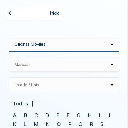
Inicio
Marcas
Estado / País
Todos
A
B
C
D
E
F
G
H
I
J
K
L
M
N
O
P
Q
R
S