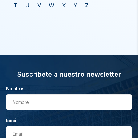
T
U
V
W
X
Y
Z
Suscríbete a nuestro newsletter
Nombre
Nombre
Email
Email