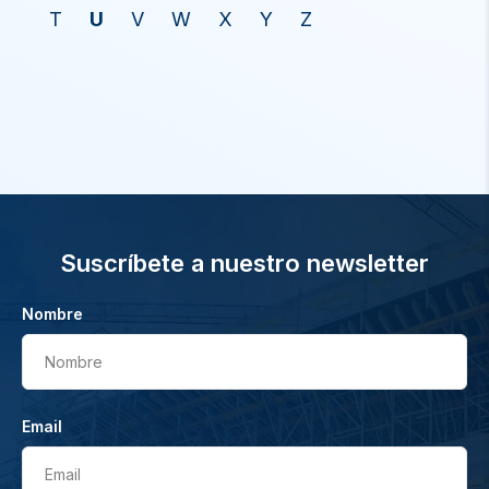
T
U
V
W
X
Y
Z
Suscríbete a nuestro newsletter
Nombre
Nombre
Email
Email