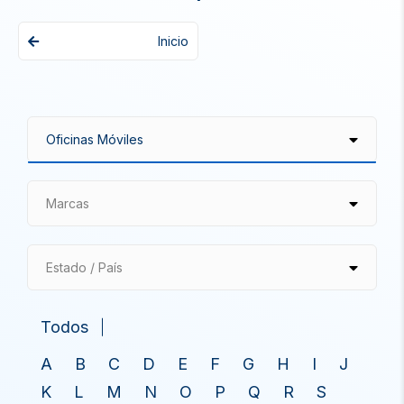
Inicio
Marcas
Estado / País
Todos
A
B
C
D
E
F
G
H
I
J
K
L
M
N
O
P
Q
R
S