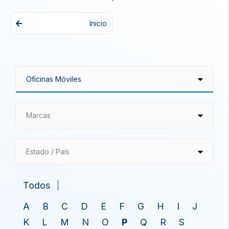
Inicio
Marcas
Estado / País
Todos
A
B
C
D
E
F
G
H
I
J
K
L
M
N
O
P
Q
R
S