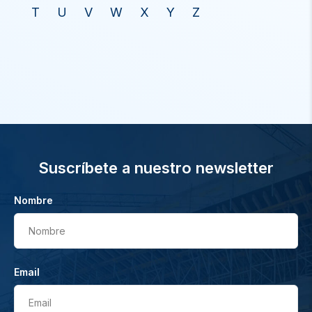
T
U
V
W
X
Y
Z
Suscríbete a nuestro newsletter
Nombre
Nombre
Email
Email