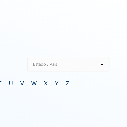
Estado / País
T
U
V
W
X
Y
Z