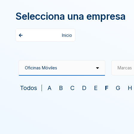
Selecciona una empresa
Inicio
Marcas
Todos
A
B
C
D
E
F
G
H