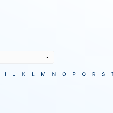
I
J
K
L
M
N
O
P
Q
R
S