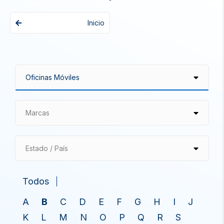
Inicio
Marcas
Estado / País
Todos
A
B
C
D
E
F
G
H
I
J
K
L
M
N
O
P
Q
R
S