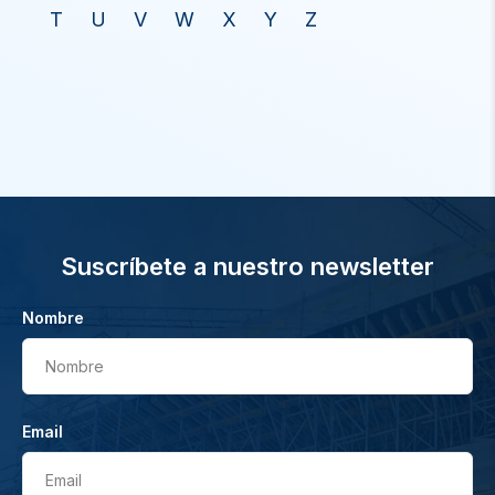
T
U
V
W
X
Y
Z
Suscríbete a nuestro newsletter
Nombre
Nombre
Email
Email