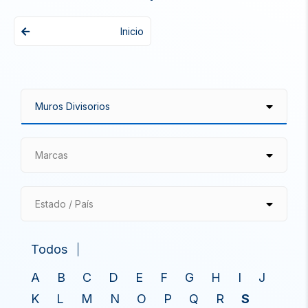
Inicio
Marcas
Estado / País
Todos
A
B
C
D
E
F
G
H
I
J
K
L
M
N
O
P
Q
R
S