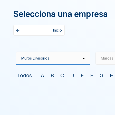
Selecciona una empresa
Inicio
Marcas
Todos
A
B
C
D
E
F
G
H