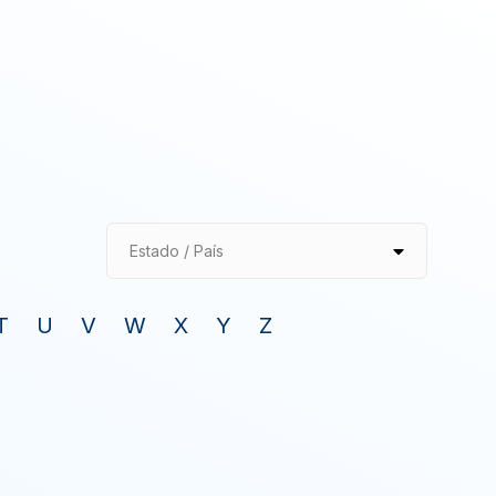
Estado / País
T
U
V
W
X
Y
Z