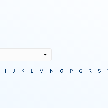
I
J
K
L
M
N
O
P
Q
R
S