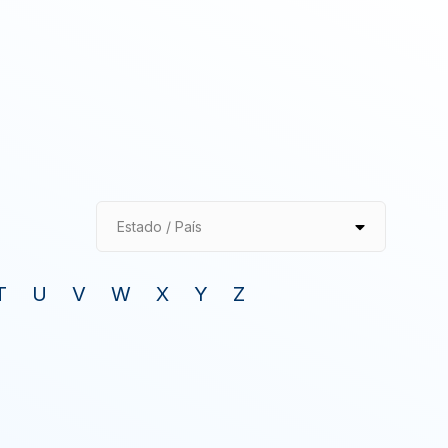
Estado / País
T
U
V
W
X
Y
Z