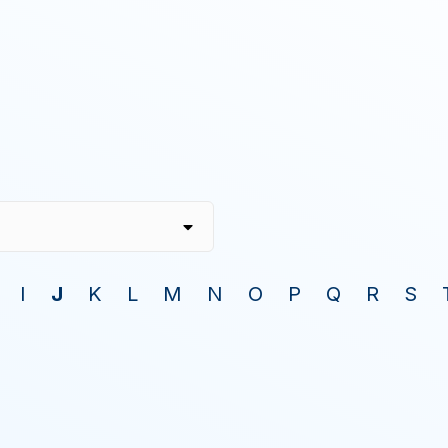
I
J
K
L
M
N
O
P
Q
R
S