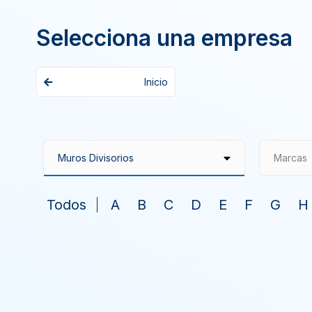
Selecciona una empresa
Inicio
Marcas
Todos
A
B
C
D
E
F
G
H