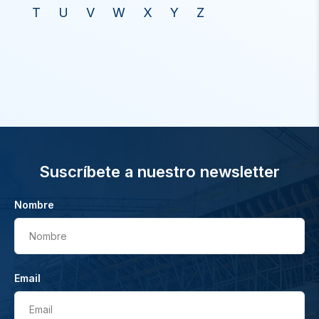
T
U
V
W
X
Y
Z
Suscríbete a nuestro newsletter
Nombre
Nombre
Email
Email