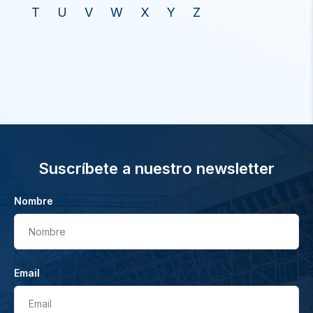
T
U
V
W
X
Y
Z
Suscríbete a nuestro newsletter
Nombre
Nombre
Email
Email