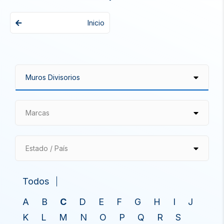
Inicio
Marcas
Estado / País
Todos
A
B
C
D
E
F
G
H
I
J
K
L
M
N
O
P
Q
R
S