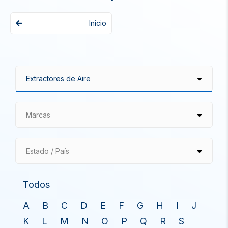
Inicio
Marcas
Estado / País
Todos
A
B
C
D
E
F
G
H
I
J
K
L
M
N
O
P
Q
R
S