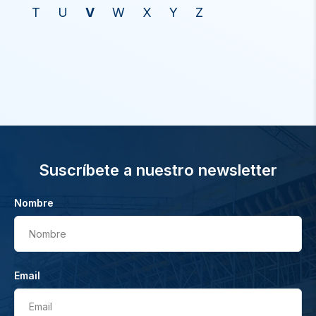
T
U
V
W
X
Y
Z
Suscríbete a nuestro newsletter
Nombre
Nombre
Email
Email