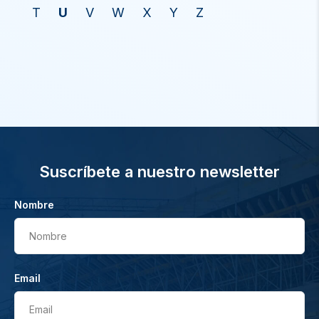
T
U
V
W
X
Y
Z
Suscríbete a nuestro newsletter
Nombre
Nombre
Email
Email