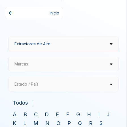
Inicio
Marcas
Estado / País
Todos
A
B
C
D
E
F
G
H
I
J
K
L
M
N
O
P
Q
R
S