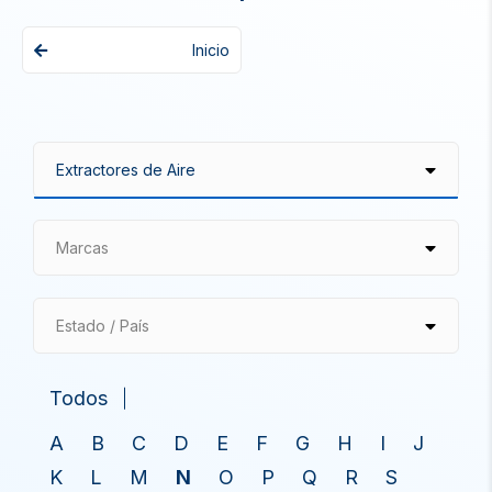
Inicio
Marcas
Estado / País
Todos
A
B
C
D
E
F
G
H
I
J
K
L
M
N
O
P
Q
R
S