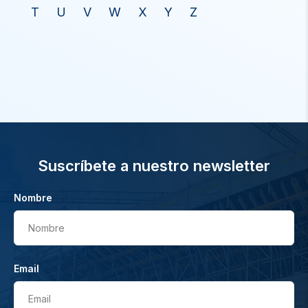
T
U
V
W
X
Y
Z
Suscríbete a nuestro newsletter
Nombre
Nombre
Email
Email