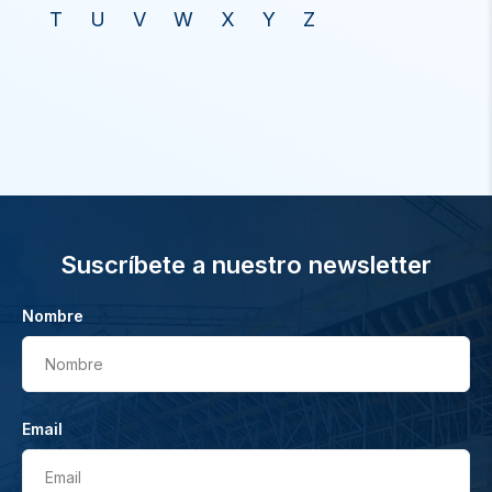
T
U
V
W
X
Y
Z
Suscríbete a nuestro newsletter
Nombre
Nombre
Email
Email