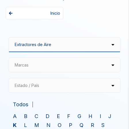
Inicio
Marcas
Estado / País
Todos
A
B
C
D
E
F
G
H
I
J
K
L
M
N
O
P
Q
R
S