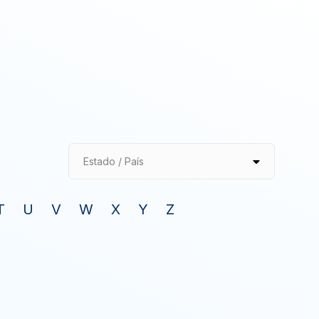
Estado / País
T
U
V
W
X
Y
Z