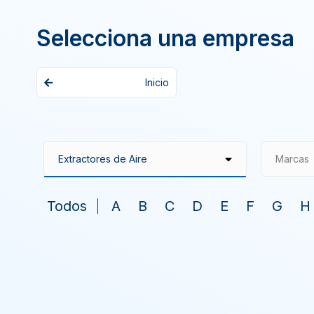
Selecciona una empresa
Inicio
Marcas
Todos
A
B
C
D
E
F
G
H