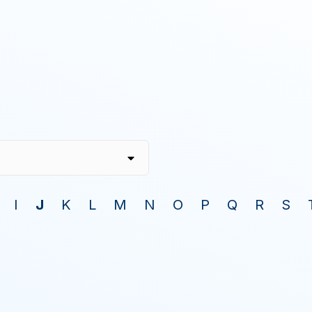
I
J
K
L
M
N
O
P
Q
R
S